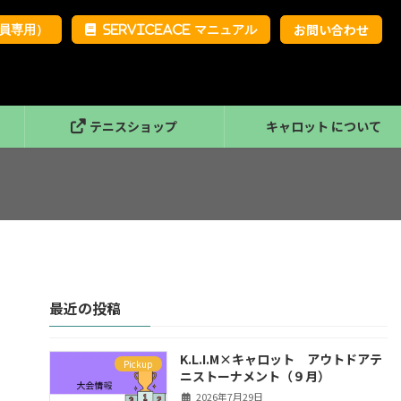
お問い合わせ
（会員専用）
ServiceAce マニュアル
テニスショップ
キャロット について
キャロットドローンパイロッ
クール
K.L.I.M & SORA
最近の投稿
K.L.I.M×キャロット アウトドアテ
Pickup
ニストーナメント（９月）
2026年7月29日