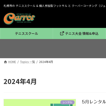
コ
ナ
札幌市の テニススクール & 個人参加型フットサル と クーバーコーチング（
ン
ビ
テ
ゲ
ン
ー
ツ
シ
へ
ョ
ス
ン
テニススクール
テニス大会 情報&申込
キ
に
ッ
移
プ
動
HOME
Topics 一覧
2024年4月
2024年4月
5月レンタ
レンタル