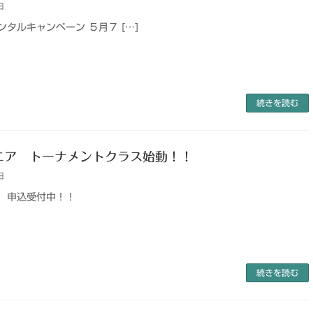
日
タルキャンペーン ５月７ […]
続きを読む
ニア トーナメントクラス始動！！
日
 申込受付中！！
続きを読む