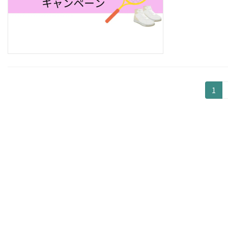
投
固
1
定
稿
ペ
の
ー
ジ
ペ
ー
ジ
送
り