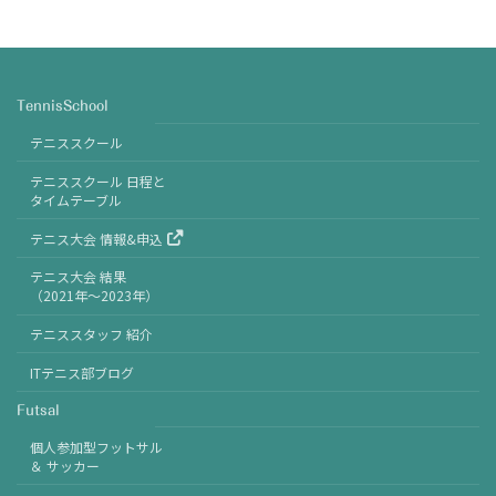
TennisSchool
テニススクール
テニススクール 日程と
タイムテーブル
テニス大会 情報&申込
テニス大会 結果
（2021年〜2023年）
テニススタッフ 紹介
ITテニス部ブログ
Futsal
個人参加型フットサル
＆ サッカー