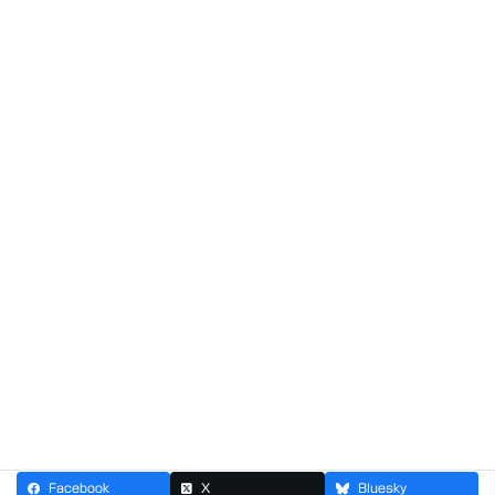
最新の投稿
2026年8月1日
８月なのに
2026年7月25日
７月も最終週ですけど。。。
2026年7月18日
挑。
2026年7月11日
高級すぎる
Facebook
X
Bluesky